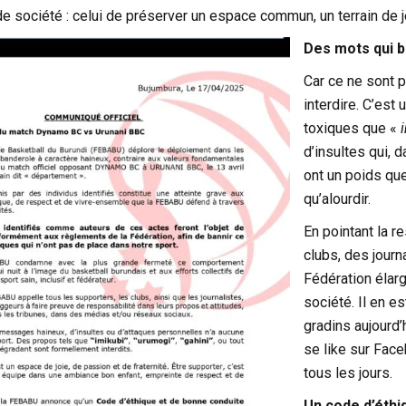
de société : celui de préserver un espace commun, un terrain de je
Des mots qui b
Car ce ne sont 
interdire. C’est
toxiques que «
d’insultes qui,
ont un poids que
qu’alourdir.
En pointant la r
clubs, des journ
Fédération élargi
société. Il en es
gradins aujourd’
se like sur Face
tous les jours.
Un code d’éthi