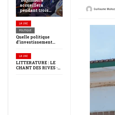
accueillera
Guillaume Muho
pendant trois
jours les jeunes
leaders du
LA UNE
continent africain
POLITIQUE
Quelle politique
d’investissement
dans les communes
au Burundi ?
LA UNE
LITTERATURE : LE
CHANT DES RIVES ·
VERNISSAGE À
BUJUMBURA