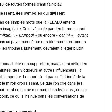
u, de toutes formes d’anti fair-play.
lessent, des symboles qui divisent
pas de simples mots que la FEBABU entend
 un imaginaire. Celui véhiculé par des termes aussi
imikubi
», «
urumogi
» ou encore «
gahini
» – autant
 dans un pays marqué par des blessures profondes,
 les tribunes, justement, devraient alléger plutôt
esponsabilité des supporters, mais aussi celle des
alistes, des vloggeurs et autres influenceurs, la
t le spectre. Le sport n’est pas un îlot isolé de la
t le miroir grossissant. Ce que l’on crie dans les
hui, c’est ce qui se murmure dans les cafés, ce qui
book, ce qui s’insinue dans les conversations de
que pour un sursaut