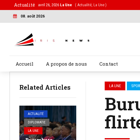
Actualité
avril 26, 2026
La Une
( Actualité, La Une )
08. août 2026
Accueil
A propos de nous
Contact
Related Articles
LA UNE
SPO
Buru
flir
ACTUALITÉ
DIPLOMATIE
LA UNE
Bujumbura