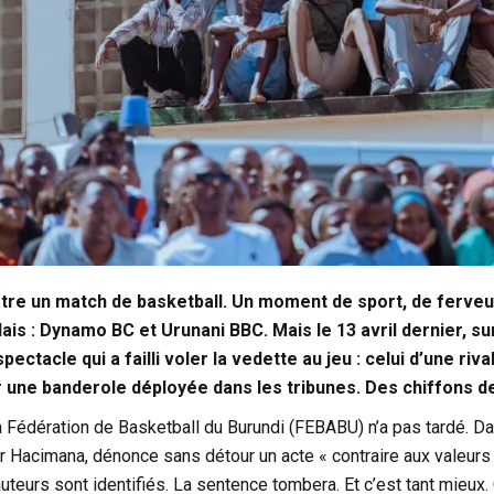
être un match de basketball. Un moment de sport, de ferveur
is : Dynamo BC et Urunani BBC. Mais le 13 avril dernier, sur
pectacle qui a failli voler la vedette au jeu : celui d’une riv
 une banderole déployée dans les tribunes. Des chiffons de
a Fédération de Basketball du Burundi (FEBABU) n’a pas tardé. Da
er Hacimana, dénonce sans détour un acte « contraire aux valeur
uteurs sont identifiés. La sentence tombera. Et c’est tant mieux. 