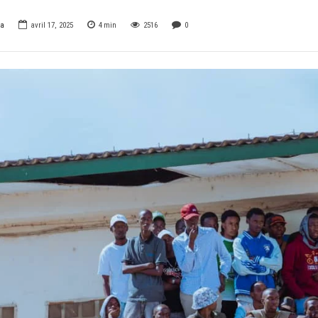
za
avril 17, 2025
4
min
2516
0