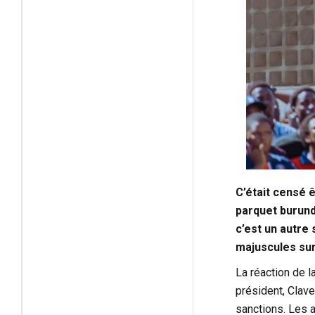
C’était censé 
parquet burunda
c’est un autre s
majuscules sur
La réaction de l
président, Clav
sanctions. Les a