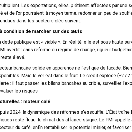
ultiplient. Les exportations, elles, piétinent, affectées par une so
 et de l’or pourraient, à moyen terme, redonner un peu de souffl
tendues dans les secteurs clés suivent.
à condition de marcher sur des œufs
a dette publique est « viable ». En réalité, elle est sous haute sur
MI avertit : sans réforme du régime de change, rigueur budgétaire
reste élevé.
secteur bancaire solide en apparence ne l’est que de façade. Bi
isponibles. Mais le ver est dans le fruit. Le crédit explose (+27,
erte : il faut passer les bilans bancaires au crible, surveiller l’ex
valuer les risques.
turelles : moteur calé
puis 2024, la dynamique des réformes s’essouffle. L’État traîne 
iques reste floue, le climat des affaires stagne. Le FMI appelle
ecteur du café, enfin rentabiliser le potentiel minier, et favoriser