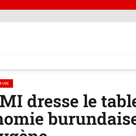
A UNE
MI dresse le tabl
nomie burundaise
xygène