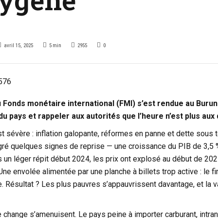
avril 15, 2025
5
min
2955
0
 Fonds monétaire international (FMI) s’est rendue au Burun
du pays et rappeler aux autorités que l’heure n’est plus au
t sévère : inflation galopante, réformes en panne et dette sous
algré quelques signes de reprise — une croissance du PIB de 3,5 % e
 un léger répit début 2024, les prix ont explosé au début de 20
ne envolée alimentée par une planche à billets trop active : le f
e. Résultat ? Les plus pauvres s’appauvrissent davantage, et la 
 change s’amenuisent. Le pays peine à importer carburant, intra