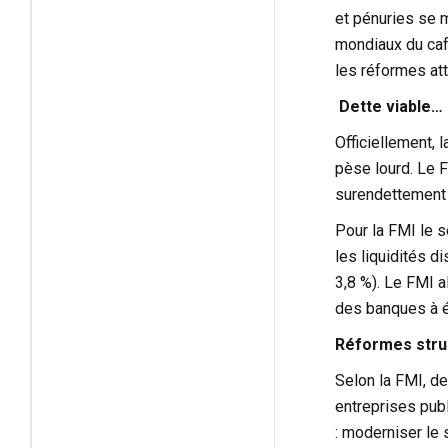
et pénuries se m
mondiaux du café
les réformes at
Dette viable… 
Officiellement, l
pèse lourd. Le F
surendettement 
Pour la FMI le 
les liquidités d
3,8 %). Le FMI al
des banques à é
Réformes struc
Selon la FMI, de
entreprises publ
: moderniser le s