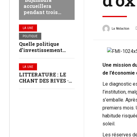
accueillera
pendant trois
jours les jeunes
leaders du
LA UNE
La Rédaction
continent africain
POLITIQUE
Quelle politique
d’investissement
dans les communes
au Burundi ?
Une mission du
LA UNE
de l’économie 
LITTERATURE : LE
CHANT DES RIVES ·
Le diagnostic es
VERNISSAGE À
l’institution, m
BUJUMBURA
s’emballe. Après
premiers mois. U
habitude risqué
soleil.
Les réserves de