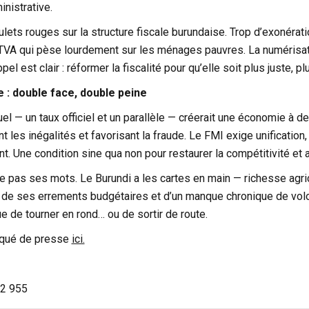
inistrative.
ulets rouges sur la structure fiscale burundaise. Trop d’exonérat
 TVA qui pèse lourdement sur les ménages pauvres. La numérisat
ppel est clair : réformer la fiscalité pour qu’elle soit plus juste, pl
 : double face, double peine
l — un taux officiel et un parallèle — créerait une économie à d
t les inégalités et favorisant la fraude. Le FMI exige unification
nt. Une condition sine qua non pour restaurer la compétitivité et a
 pas ses mots. Le Burundi a les cartes en main — richesse agri
 de ses errements budgétaires et d’un manque chronique de volon
e de tourner en rond… ou de sortir de route.
iqué de presse
ici.
2 955