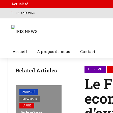
Actualité
06. août 2026
Accueil
A propos de nous
Contact
Related Articles
ECONOMIE
L
Le F
eco
ACTUALITÉ
DIPLOMATIE
d’o
LA UNE
Bujumbura