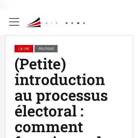
Actualité
avril 26, 2026
La Une
( Actualité, La Une )
LA UNE
POLITIQUE
(Petite)
introduction
au processus
électoral :
comment