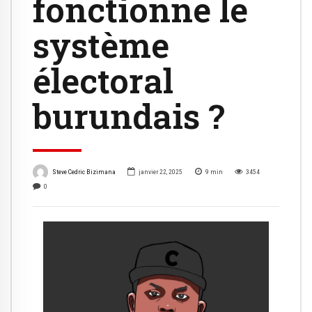
fonctionne le
système
électoral
burundais ?
Steve Cedric Bizimana
janvier 22, 2025
9
min
3454
0