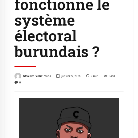
fonctionne le
système
électoral
burundais ?
Steve Cedric Bizimana
janvier 22, 2025
9
min
3453
0