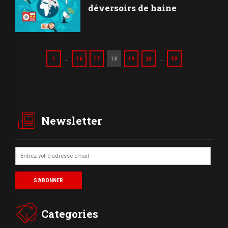
déversoirs de haine
…
…
1
16
17
18
19
20
59
Newsletter
Categories