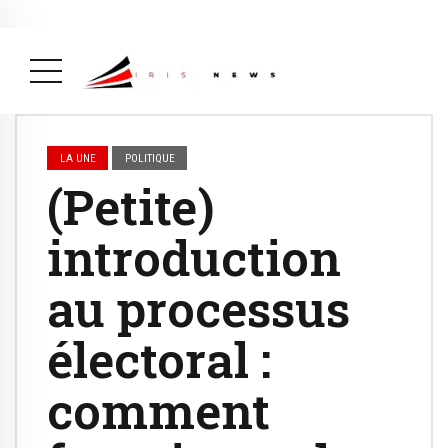
Actualité
avril 26, 2026
La Une
( Actualité, La Une )
LA UNE
POLITIQUE
(Petite)
introduction
au processus
électoral :
comment