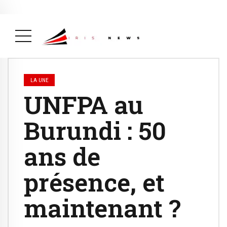
Actualité
avril 26, 2026
La Une
( Actualité, La Une )
LA UNE
UNFPA au
Burundi : 50
ans de
présence, et
maintenant ?