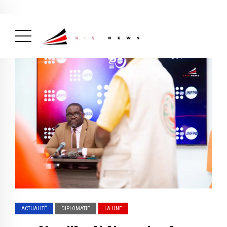
Actualité
avril 26, 2026
La Une
( Actualité, La Une )
ACTUALITÉ
DIPLOMATIE
LA UNE