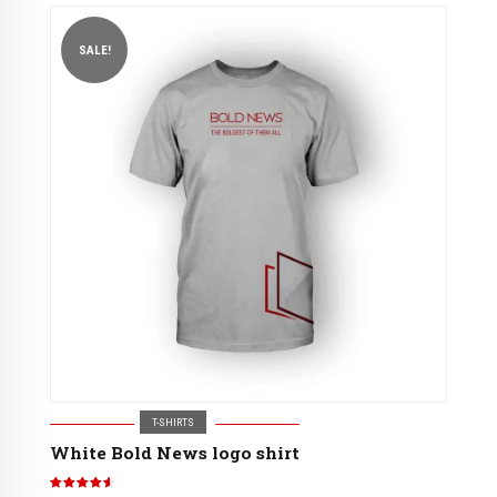
SALE!
T-SHIRTS
White Bold News logo shirt
Note
4.50