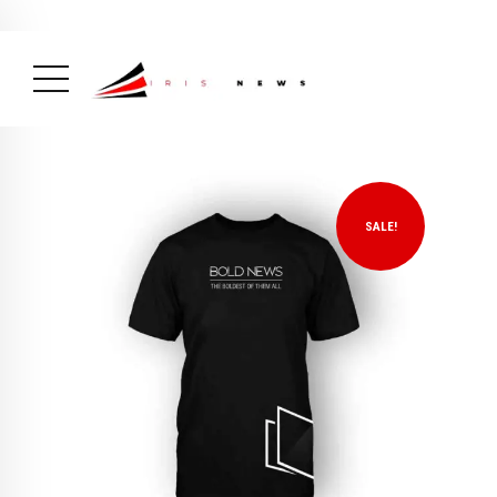
Actualité
avril 26, 2026
La Une
( Actualité, La Une )
SALE!