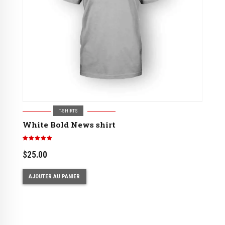
T-SHIRTS
White Bold News shirt
Note
5.00
sur 5
$
25.00
AJOUTER AU PANIER