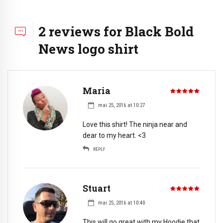
2 reviews for Black Bold
News logo shirt
Maria
out of 5
mai 25, 2016 at 10:27
Love this shirt! The ninja near and
dear to my heart. <3
REPLY
Stuart
out of 5
mai 25, 2016 at 10:40
This will go great with my Hoodie that