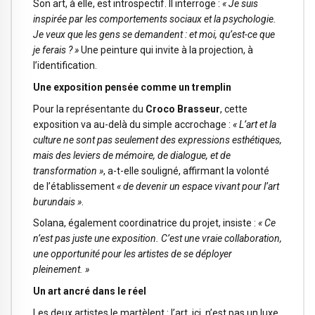
Son art, à elle, est introspectif. Il interroge :
« Je suis
inspirée par les comportements sociaux et la psychologie.
Je veux que les gens se demandent : et moi, qu’est-ce que
je ferais ? »
Une peinture qui invite à la projection, à
l’identification.
Une exposition pensée comme un tremplin
Pour la représentante du
Croco Brasseur
, cette
exposition va au-delà du simple accrochage :
« L’art et la
culture ne sont pas seulement des expressions esthétiques,
mais des leviers de mémoire, de dialogue, et de
transformation »
, a-t-elle souligné, affirmant la volonté
de l’établissement
« de devenir un espace vivant pour l’art
burundais »
.
Solana, également coordinatrice du projet, insiste :
« Ce
n’est pas juste une exposition. C’est une vraie collaboration,
une opportunité pour les artistes de se déployer
pleinement. »
Un art ancré dans le réel
Les deux artistes le martèlent : l’art, ici, n’est pas un luxe.