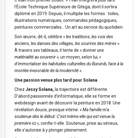
C’était mon premier boulot. »
Yvan intégrera plus tard
l’École Technique Supérieure de Gitega, dont il sortira
diplômé en 2019. Depuis, il multiplie les formes : toiles,
illustrations numériques, commandes pédagogiques,
peintures commerciales… Un art au service du quotidien.
Son œuvre, dit-il, célèbre
« les traditions, les voix des
anciens, les danses des villages, les sourires des mères »
.
À travers ses tableaux, il tente de
« donner une
matérialité au souvenir »
, un moyen, selon lui,
«
d’immortaliser les habitudes culturelles du Burundi, face à la
montée inexorable de la modernité »
.
Une passion venue plus tard pour Solana
Chez
Jessy Solana
,
la trajectoire est différente.
D’abord passionnée d’informatique, elle se forme en
webdesign avant de découvrir la peinture en 2018. Une
révélation douce, presque intime.
« Ma famille m’a
soutenue dès le début. C’est même elle qui est venue la
première ici »,
confie-t-elle. Soutenue, prise au sérieux,
elle s’autorise à y plonger pleinement.