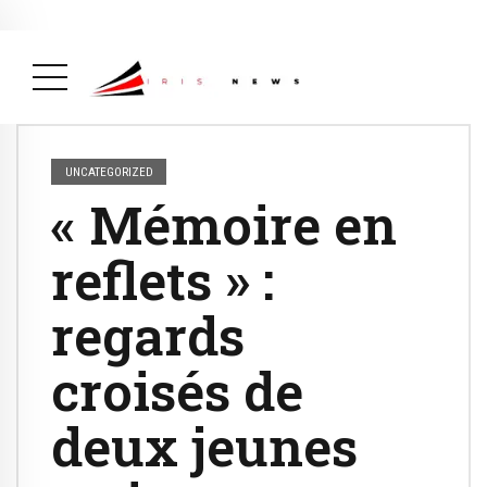
Actualité
avril 26, 2026
La Une
( Actualité, La Une )
UNCATEGORIZED
« Mémoire en
reflets » :
regards
croisés de
deux jeunes