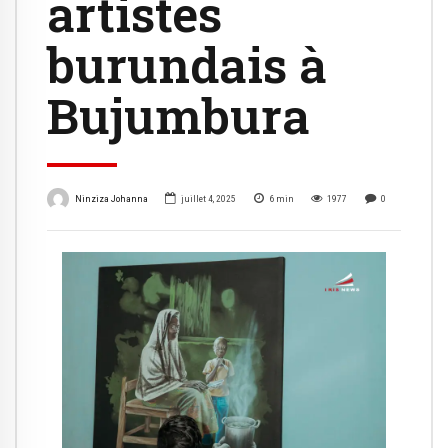
artistes
burundais à
Bujumbura
Ninziza Johanna
juillet 4, 2025
6
min
1977
0