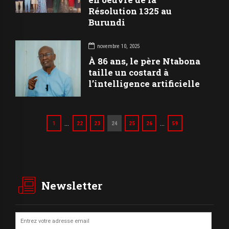
Résolution 1325 au
Burundi
novembre 10, 2025
À 86 ans, le père Ntabona
taille un costard à
l’intelligence artificielle
…
…
1
22
23
24
25
26
59
Newsletter