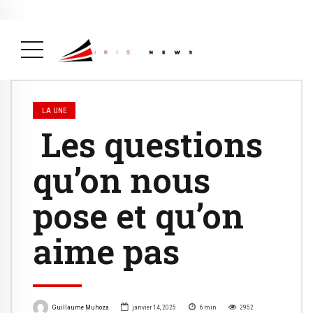
Actualité
avril 26, 2026
La Une
( Actualité, La Une )
LA UNE
Les questions
qu’on nous
pose et qu’on
aime pas
Guillaume Muhoza
janvier 14, 2025
6
min
2952