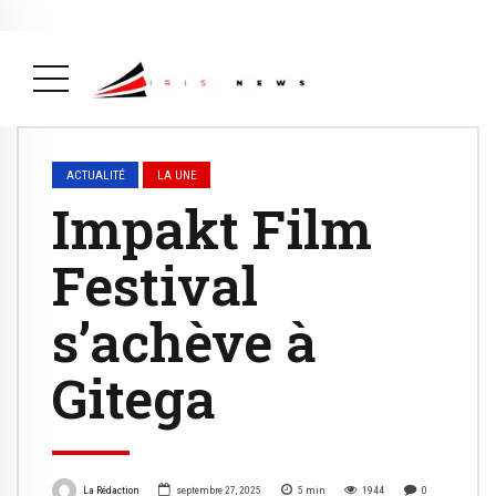
Actualité
avril 26, 2026
La Une
( Actualité, La Une )
ACTUALITÉ
LA UNE
Impakt Film
Festival
s’achève à
Gitega
La Rédaction
septembre 27, 2025
5
min
1944
0