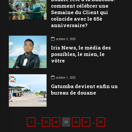
comment célébrer une
Semaine du Client qui
coïncide avec le 65è
anniversaire?
octobre 5, 2025
Iris News, le média des
possibles, le mien, le
vôtre
octobre 1, 2025
Gatumba devient enfin un
bureau de douane
…
…
1
27
28
29
30
31
59