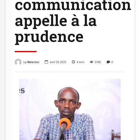
communication
appelle à la
prudence
La Rédaction
avril 29, 2025
4
min
2345
0