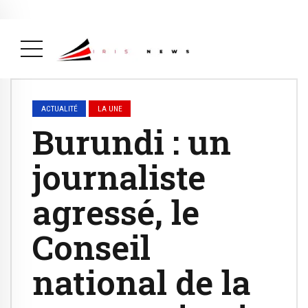
Actualité
avril 26, 2026
La Une
( Actualité, La Une )
ACTUALITÉ
LA UNE
Burundi : un
journaliste
agressé, le
Conseil
national de la