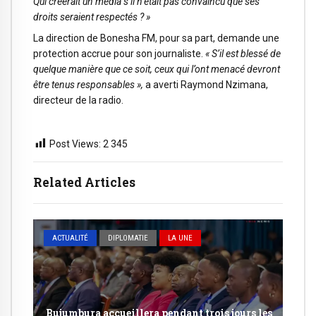
Qui créerait un média s’il n’était pas convaincu que ses
droits seraient respectés ? »
La direction de Bonesha FM, pour sa part, demande une
protection accrue pour son journaliste.
« S’il est blessé de
quelque manière que ce soit, ceux qui l’ont menacé devront
être tenus responsables »,
a averti Raymond Nzimana,
directeur de la radio.
Post Views:
2 345
Related Articles
ACTUALITÉ
DIPLOMATIE
LA UNE
Bujumbura accueillera pendant trois jours les