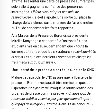
affirmé. Présenter une carte de presse ne suffirait pas,
selon elle, à gagner la confiance des personnes
interrogées.
« Il faut aussi adopter une attitude
respectueuse »,
a-t-elle ajouté. Une sortie qui place la
charge de la violence sur la manière de faire le métier
au lieu de condamner les faits rapportés.
À la Maison de la Presse du Burundi, sa présidente
Mireille Kanyange a condamné « l’animosité » des
étudiants mis en cause, demandant que « toute la
lumière soit faite », que les six auteurs
« soient identifiés
et punis »
et que ces derniers
« prennent en charge les
frais médicaux du journaliste ».
Une liberté de la presse « bien réelle », selon le CNC
Malgré cet épisode, le CNC assure que la liberté de la
presse au Burundi ne saurait être remise en question.
Espérance Ndayishimiye invoque la multiplication des
organes de presse comme preuve :
« Chaque jour, de
nouveaux médias voient le jour, plus que dans n’importe
quel pays de la région »,
affirme-t-elle. Et de conclure :
«