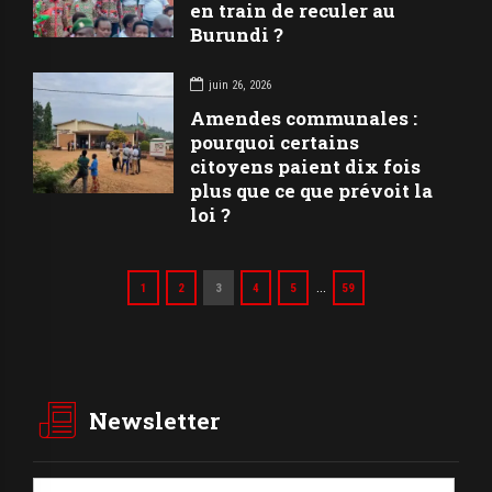
en train de reculer au
Burundi ?
juin 26, 2026
Amendes communales :
pourquoi certains
citoyens paient dix fois
plus que ce que prévoit la
loi ?
…
1
2
3
4
5
59
Newsletter