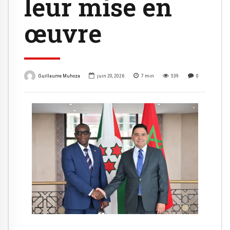
leur mise en
œuvre
Guillaume Muhoza
juin 20, 2026
7
min
539
0