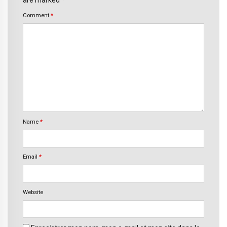
are marked *
Comment
*
Name
*
Email
*
Website