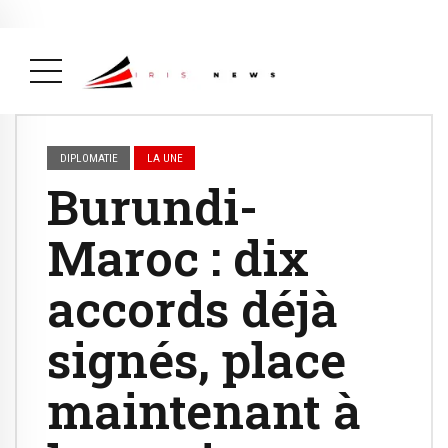
Actualité
avril 26, 2026
La Une
( Actualité, La Une )
DIPLOMATIE
LA UNE
Burundi-
Maroc : dix
accords déjà
signés, place
maintenant à