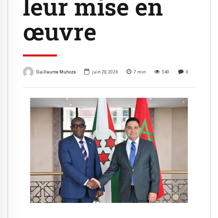
leur mise en
œuvre
Guillaume Muhoza
juin 20, 2026
7
min
540
0