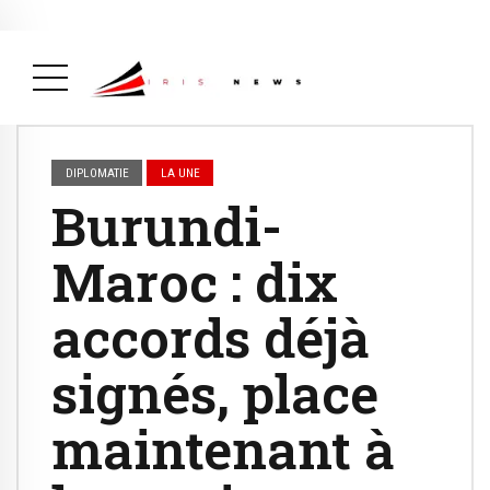
Actualité
avril 26, 2026
La Une
( Actualité, La Une )
DIPLOMATIE
LA UNE
Burundi-
Maroc : dix
accords déjà
signés, place
maintenant à