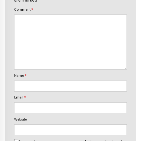
are marked *
Comment
*
Name
*
Email
*
Website