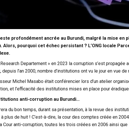
reste profondément ancrée au Burundi, malgré la mise en pla
u. Alors, pourquoi cet échec persistant ? L’ONG locale
Parc
lexe.
a Research Departement » en 2023 la corruption s’est propagée a
, depuis l’an 2000, nombre d’institutions ont vu le jour en vue de 
esseur Michel Masabo était conférencier lors d’un atelier organi
ation, et l’efficacité des institutions mises en place pour éradiquer
stitutions anti-corruption au Burundi…
ra du bon temps, durant sa présentation, à la revue des institu
t à plus de huit ! C’est-à-dire, la cour des comptes créée en 2004,
 la Cour anti-corruption, toutes les trois créées en 2006 ainsi q