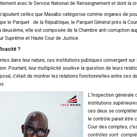
roitement avec le Service National de Renseignement et dont la c
 s’ajoutent celles que Masabo catégorise comme organes de pour
pe le Parquet de la République, le Parquet Général près la Cour 
a deuxième, elle est composée de la Chambre anti-corruption aupr
our Suprême et Haute Cour de Justice.
ficacité ?
ntes dans leur nature, ces institutions publiques convergent sur l
ion. Pourtant, leur multiplicité soulève la question de leurs relat
xposé, c’était de montrer les relations fonctionnelles entre ces d
s.
L’Inspection générale d
institutions supérieure
ces deux se complètent
le contrôle parait être 
Cour des comptes, c’est
contrôles sont compléme