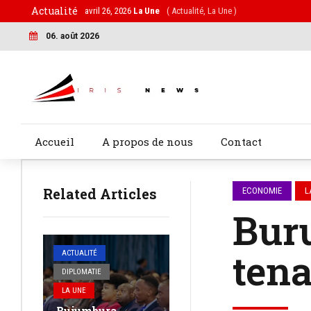
Actualité
avril 26, 2026
La Une
( Actualité, La Une )
06. août 2026
Accueil
A propos de nous
Contact
Related Articles
ECONOMIE
L
Buru
ten
ACTUALITÉ
DIPLOMATIE
LA UNE
Bujumbura