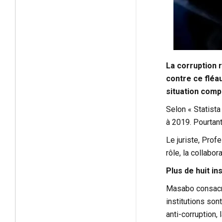
La corruption 
contre ce fléa
situation comp
Selon « Statist
à 2019. Pourtant
Le juriste, Prof
rôle, la collabor
Plus de huit in
Masabo consacre
institutions son
anti-corruption,