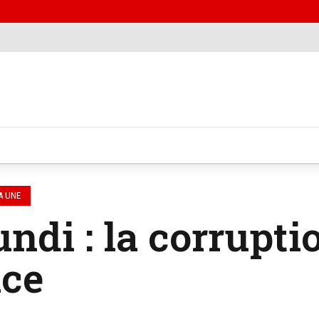
A UNE
ndi : la corrupti
ace