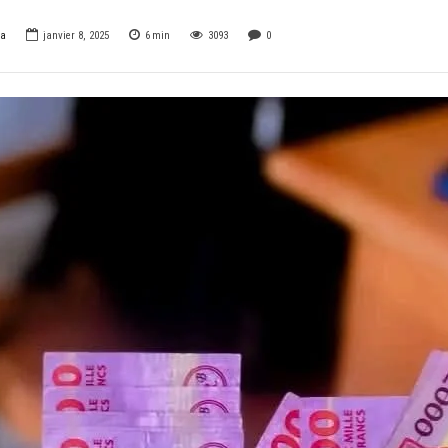
ga
janvier 8, 2025
6
min
3093
0