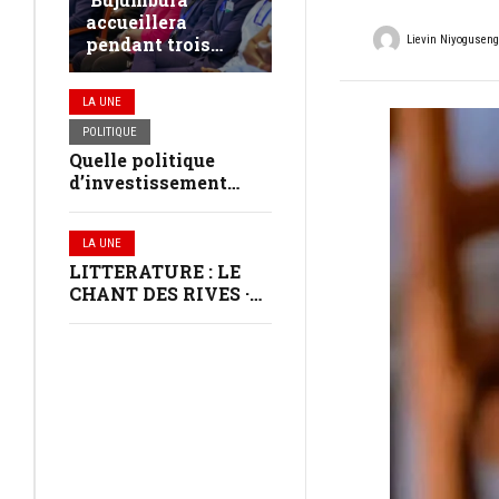
accueillera
Lievin Niyogusen
pendant trois
jours les jeunes
leaders du
LA UNE
continent africain
POLITIQUE
Quelle politique
d’investissement
dans les communes
au Burundi ?
LA UNE
LITTERATURE : LE
CHANT DES RIVES ·
VERNISSAGE À
BUJUMBURA