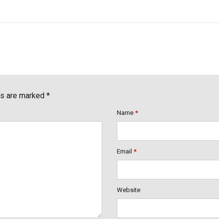
ds are marked *
Name
*
Email
*
Website