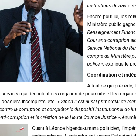
institutions devrait êtr
Encore pour lui, les rel
Ministère public gagne
Renseignement Financie
Cour anti-corruption al
Service National du Re
compte au Ministère pu
police »,
explique le pr
Coordination et ind
A tout ce qui précède, 
 services qui découlent des organes de poursuite et les organes
 dossiers incomplets, etc.
« Sinon il est aussi primordial de me
contre la corruption et compléter le dispositif institutionnel de lut
anti-corruption et la création de la Haute Cour de Justice »,
énumèr
Quant à Léonce Ngendakumana politicien, l’impérati