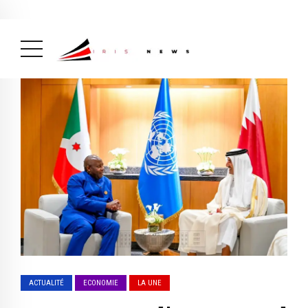
Actualité
avril 26, 2026
La Une
( Actualité, La Une )
ACTUALITÉ
ECONOMIE
LA UNE