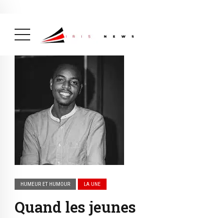
Actualité
avril 26, 2026
La Une
( Actualité, La Une )
HUMEUR ET HUMOUR
LA UNE
Quand les jeunes