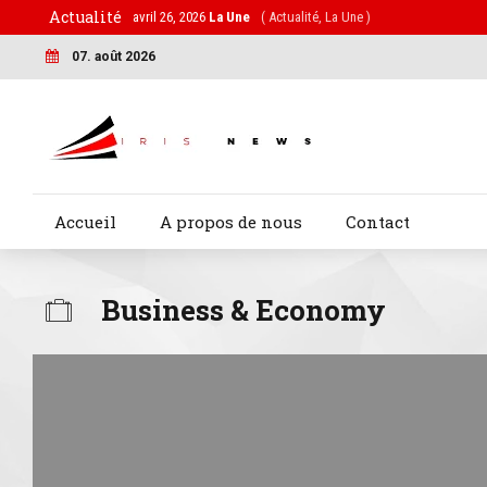
Actualité
avril 26, 2026
La Une
( Actualité, La Une )
07. août 2026
Accueil
A propos de nous
Contact
Business & Economy