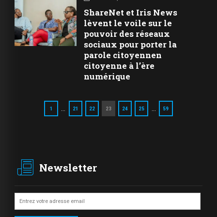
ShareNet et Iris News
lèvent le voile sur le
pouvoir des réseaux
sociaux pour porter la
parole citoyennen
citoyenne à l’ère
numérique
…
…
1
21
22
23
24
25
59
Newsletter