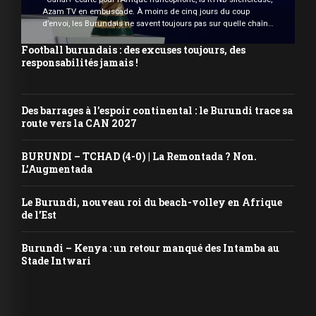
Azam TV en embuscade. À moins de cinq jours du coup
d’envoi, les Burundais ne savent toujours pas sur quelle chaîne
ils pourront suivre la compétition. La question, en apparence
anodine, devient chaque jour plus pressante : où regarder la
Football burundais : des excuses toujours, des
Coupe du Monde au Burundi ? […]
responsabilités jamais !
Des barrages à l’espoir continental : le Burundi trace sa
route vers la CAN 2027
BURUNDI – TCHAD (4-0) | La Remontada ? Non.
L’Augmentada
Le Burundi, nouveau roi du beach-volley en Afrique
de l’Est
Burundi – Kenya : un retour manqué des Intamba au
Stade Intwari