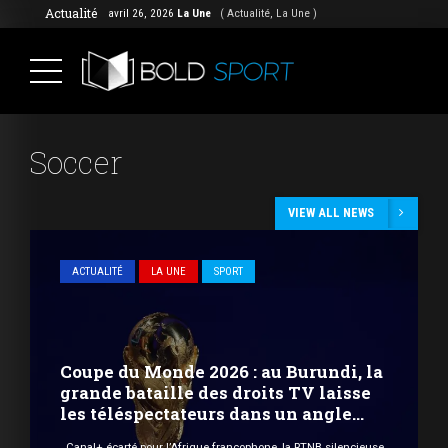
Actualité
avril 26, 2026
La Une
( Actualité, La Une )
Soccer
VIEW ALL NEWS
ACTUALITÉ
LA UNE
SPORT
Coupe du Monde 2026 : au Burundi, la
grande bataille des droits TV laisse
les téléspectateurs dans un angle
mort
Canal+ écarté pour l’Afrique francophone, la RTNB silencieuse,