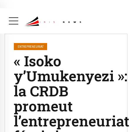
Actualité
avril 26, 2026
La Une
( Actualité, La Une )
ENTREPRENEURIAT
« Isoko
y’Umukenyezi »:
la CRDB
promeut
l’entrepreneuriat