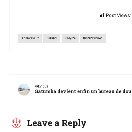
Post Views:
Anniversaire
Burundi
I3Myiza
IrisNiMwebwe
PREVIOUS
Gatumba devient enfin un bureau de do
Leave a Reply