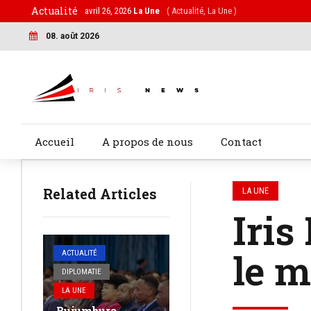
Actualité
avril 26, 2026
La Une
( Actualité, La Une )
08. août 2026
Accueil
A propos de nous
Contact
Related Articles
LA UNE
Iris
le m
ACTUALITÉ
DIPLOMATIE
LA UNE
Bujumbura