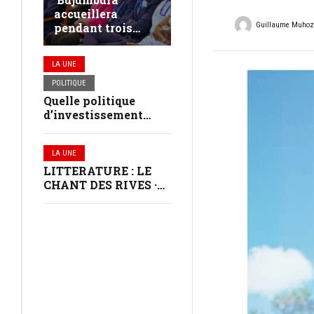
accueillera
Guillaume Muho
pendant trois
jours les jeunes
leaders du
LA UNE
continent africain
POLITIQUE
Quelle politique
d’investissement
dans les communes
au Burundi ?
LA UNE
LITTERATURE : LE
CHANT DES RIVES ·
VERNISSAGE À
BUJUMBURA