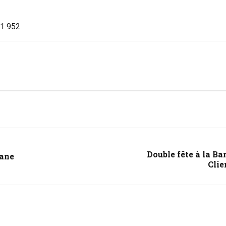
1 952
Double fête à la B
uane
Clie