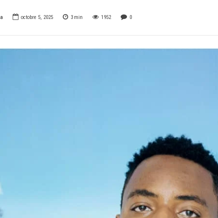
za
octobre 5, 2025
3
min
1952
0