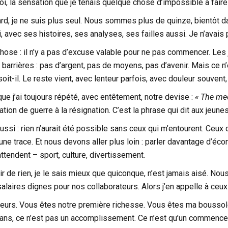
oi, la sensation que je tenais quelque chose d’impossible à faire 
ard, je ne suis plus seul. Nous sommes plus de quinze, bientôt 
i, avec ses histoires, ses analyses, ses failles aussi. Je n’avais
chose : il n’y a pas d’excuse valable pour ne pas commencer. Les 
arrières : pas d’argent, pas de moyens, pas d’avenir. Mais ce n’es
oit-il. Le reste vient, avec lenteur parfois, avec douleur souvent, 
que j’ai toujours répété, avec entêtement, notre devise :
« The med
ation de guerre à la résignation. C’est la phrase qui dit aux jeu
ussi : rien n’aurait été possible sans ceux qui m’entourent. Ceux q
une trace. Et nous devons aller plus loin : parler davantage d’écon
attendent – sport, culture, divertissement.
tir de rien, je le sais mieux que quiconque, n’est jamais aisé. N
laires dignes pour nos collaborateurs. Alors j’en appelle à ceux
teurs. Vous êtes notre première richesse. Vous êtes ma boussole
 ans, ce n’est pas un accomplissement. Ce n’est qu’un commencemen