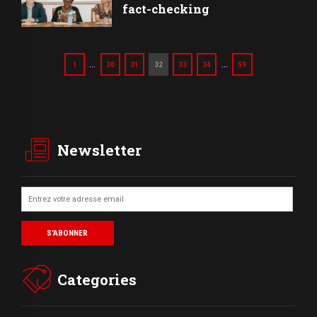
fact-checking
…
…
1
30
31
32
33
34
59
Newsletter
Categories