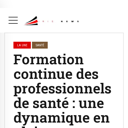
Actualité
avril 26, 2026
La Une
( Actualité, La Une )
LA UNE
SANTÉ
Formation
continue des
professionnels
de santé : une
dynamique en