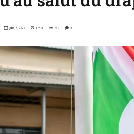
juin 8, 2026
4
min
640
0