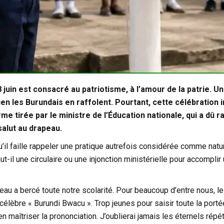
8 juin est consacré au patriotisme, à l’amour de la patrie.
ien les Burundais en raffolent. Pourtant, cette célébration 
me tirée par le ministre de l’Éducation nationale, qui a dû 
 salut au drapeau.
u’il faille rappeler une pratique autrefois considérée comme natu
t-il une circulaire ou une injonction ministérielle pour accomplir 
eau a bercé toute notre scolarité. Pour beaucoup d’entre nous, le
 célèbre « Burundi Bwacu ». Trop jeunes pour saisir toute la po
en maîtriser la prononciation. J’oublierai jamais les éternels rép