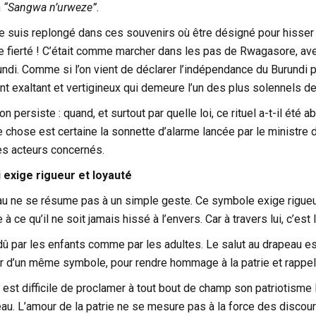
n
“Sangwa n’urweze”.
me suis replongé dans ces souvenirs où être désigné pour hisser
e fierté ! C’était comme marcher dans les pas de Rwagasore, avec 
rundi. Comme si l’on vient de déclarer l’indépendance du Burundi
 exaltant et vertigineux qui demeure l’un des plus solennels de 
n persiste : quand, et surtout par quelle loi, ce rituel a-t-il été
e chose est certaine la sonnette d’alarme lancée par le ministre 
s acteurs concernés.
 exige rigueur et loyauté
u ne se résume pas à un simple geste. Ce symbole exige rigueur,
e à ce qu’il ne soit jamais hissé à l’envers. Car à travers lui, c’est
dû par les enfants comme par les adultes. Le salut au drapeau e
r d’un même symbole, pour rendre hommage à la patrie et rappeler
l est difficile de proclamer à tout bout de champ son patriotisme
eau. L’amour de la patrie ne se mesure pas à la force des discour