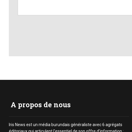
A propos de nous
Iris News est un média burundais généraliste avec 6 agrégats
éditoriaux qui articulent l’essentiel de son offre d’information :