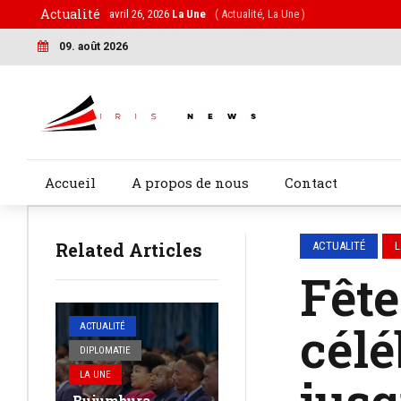
Actualité
avril 26, 2026
La Une
( Actualité, La Une )
09. août 2026
Accueil
A propos de nous
Contact
Related Articles
ACTUALITÉ
L
Fête
célé
ACTUALITÉ
DIPLOMATIE
jusq
LA UNE
Bujumbura