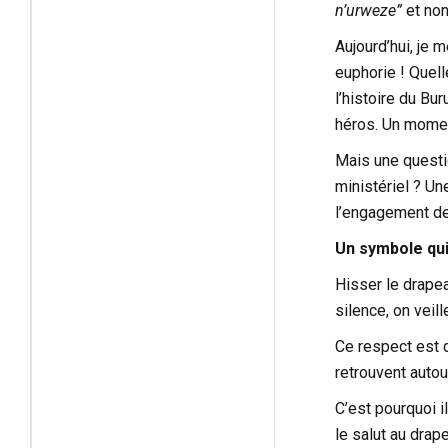
n’urweze”
et no
Aujourd’hui, je 
euphorie ! Quell
l’histoire du Bu
héros. Un moment
Mais une questio
ministériel ? Un
l’engagement de
Un symbole qui
Hisser le drapea
silence, on veill
Ce respect est 
retrouvent autou
C’est pourquoi i
le salut au drap