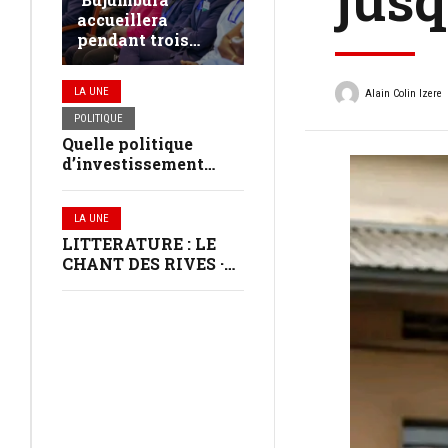
accueillera
pendant trois
jours les jeunes
leaders du
LA UNE
Alain Colin Izere
continent africain
POLITIQUE
Quelle politique
d’investissement
dans les communes
au Burundi ?
LA UNE
LITTERATURE : LE
CHANT DES RIVES ·
VERNISSAGE À
BUJUMBURA