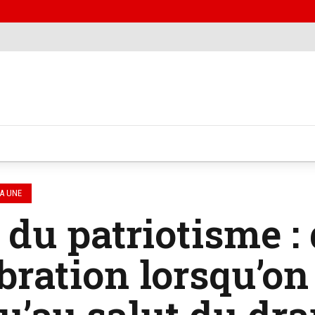
A UNE
 du patriotisme :
bration lorsqu’on
u’au salut du dr