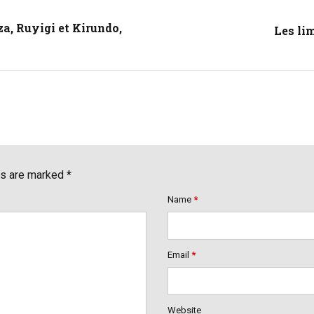
a, Ruyigi et Kirundo,
Les lim
ds are marked *
Name
*
Email
*
Website