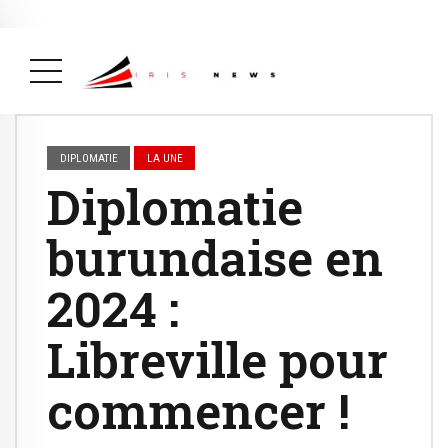
Actualité
avril 26, 2026
La Une
( Actualité, La Une )
DIPLOMATIE
LA UNE
Diplomatie
burundaise en
2024 :
Libreville pour
commencer !