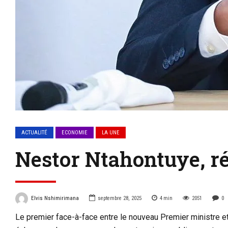
ACTUALITÉ
ECONOMIE
LA UNE
Nestor Ntahontuye, ré
Elvis Nshimirimana
septembre 28, 2025
4
min
2051
0
Le premier face-à-face entre le nouveau Premier ministre et