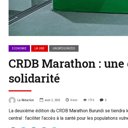
ECONOMIE
LA UNE
UNCATEGORIZED
CRDB Marathon : une d
solidarité
La Rédaction
août 2, 2025
4
min
1713
0
La deuxième édition du CRDB Marathon Burundi se tiendra le
central : faciliter l’accès à la santé pour les populations v