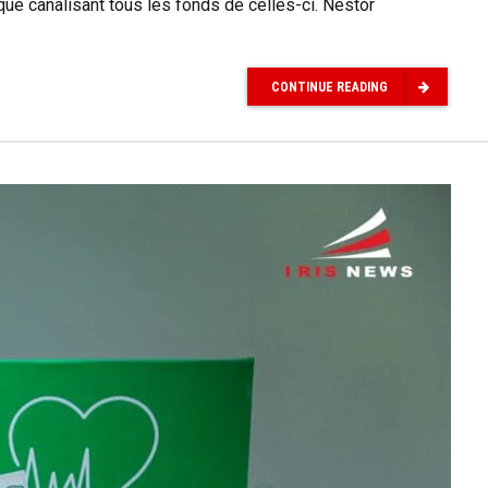
que canalisant tous les fonds de celles-ci. Nestor
CONTINUE READING