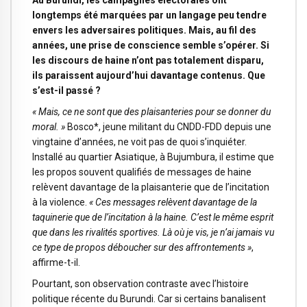
Au Burundi, les campagnes électorales ont
longtemps été marquées par un langage peu tendre
envers les adversaires politiques. Mais, au fil des
années, une prise de conscience semble s’opérer. Si
les discours de haine n’ont pas totalement disparu,
ils paraissent aujourd’hui davantage contenus. Que
s’est-il passé ?
« Mais, ce ne sont que des plaisanteries pour se donner du
moral. »
Bosco*, jeune militant du CNDD-FDD depuis une
vingtaine d’années, ne voit pas de quoi s’inquiéter.
Installé au quartier Asiatique, à Bujumbura, il estime que
les propos souvent qualifiés de messages de haine
relèvent davantage de la plaisanterie que de l’incitation
à la violence.
« Ces messages relèvent davantage de la
taquinerie que de l’incitation à la haine. C’est le même esprit
que dans les rivalités sportives. Là où je vis, je n’ai jamais vu
ce type de propos déboucher sur des affrontements »
,
affirme-t-il.
Pourtant, son observation contraste avec l’histoire
politique récente du Burundi. Car si certains banalisent