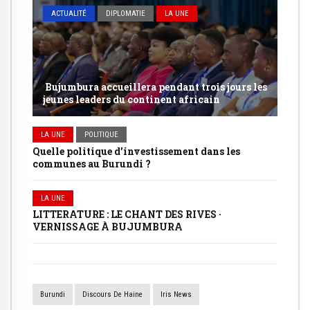
ACTUALITÉ
DIPLOMATIE
LA UNE
Bujumbura accueillera pendant trois jours les
jeunes leaders du continent africain
LA UNE
POLITIQUE
Quelle politique d’investissement dans les
communes au Burundi ?
LA UNE
LITTERATURE : LE CHANT DES RIVES ·
VERNISSAGE À BUJUMBURA
Burundi
Discours De Haine
Iris News