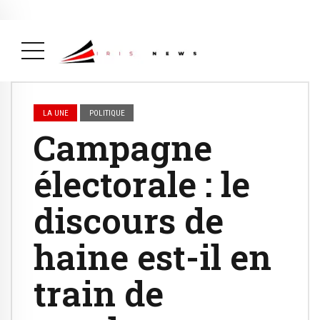
Actualité
avril 26, 2026
La Une
( Actualité, La Une )
LA UNE
POLITIQUE
Campagne
électorale : le
discours de
haine est-il en
train de