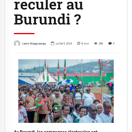
reculer au
Burundi ?
Lievin Niyogusenga
juillet 5, 2026
8
min
288
0