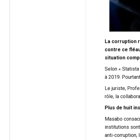
La corruption 
contre ce fléa
situation comp
Selon « Statist
à 2019. Pourtant
Le juriste, Prof
rôle, la collabor
Plus de huit in
Masabo consacre
institutions son
anti-corruption,