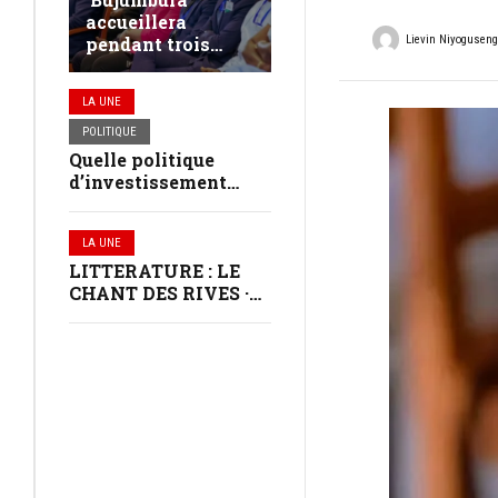
accueillera
Lievin Niyogusen
pendant trois
jours les jeunes
leaders du
LA UNE
continent africain
POLITIQUE
Quelle politique
d’investissement
dans les communes
au Burundi ?
LA UNE
LITTERATURE : LE
CHANT DES RIVES ·
VERNISSAGE À
BUJUMBURA