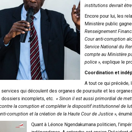
institutions devrait êtr
Encore pour lui, les rel
Ministère public gagne
Renseignement Financie
Cour anti-corruption al
Service National du Re
compte au Ministère pu
police »,
explique le pr
Coordination et ind
A tout ce qui précède, 
 services qui découlent des organes de poursuite et les organes
 dossiers incomplets, etc.
« Sinon il est aussi primordial de me
contre la corruption et compléter le dispositif institutionnel de lut
anti-corruption et la création de la Haute Cour de Justice »,
énumèr
Quant à Léonce Ngendakumana politicien, l’impérati