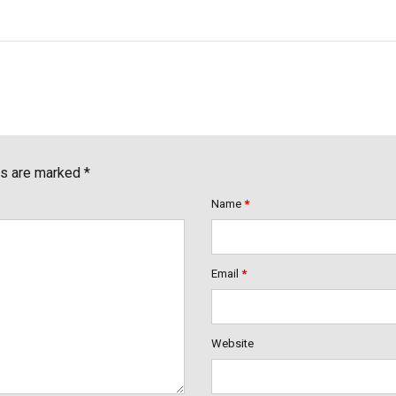
ds are marked *
Name
*
Email
*
Website