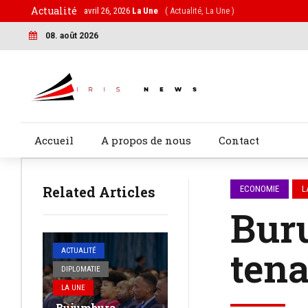
Actualité
avril 26, 2026
La Une
( Actualité, La Une )
08. août 2026
Accueil
A propos de nous
Contact
Related Articles
ECONOMIE
L
Buru
ten
ACTUALITÉ
DIPLOMATIE
LA UNE
Bujumbura