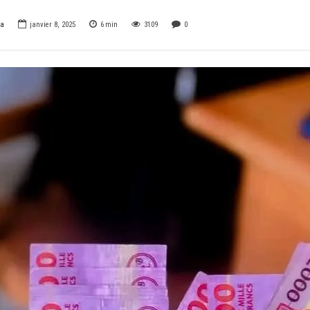
ga
janvier 8, 2025
6
min
3109
0