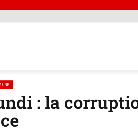
A UNE
ndi : la corrupti
ace