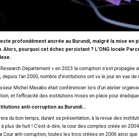
reste profondément ancrée au Burundi, malgré la mise en pla
u. Alors, pourquoi cet échec persistant ? L’ONG locale
Parc
lexe.
a Research Departement » en 2023 la corruption s’est propagée a
, depuis l’an 2000, nombre d’institutions ont vu le jour en vue de 
esseur Michel Masabo était conférencier lors d’un atelier organi
ation, et l’efficacité des institutions mises en place pour éradiquer
stitutions anti-corruption au Burundi…
ra du bon temps, durant sa présentation, à la revue des institu
t à plus de huit ! C’est-à-dire, la cour des comptes créée en 2004,
 la Cour anti-corruption, toutes les trois créées en 2006 ainsi q