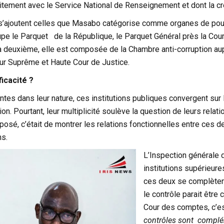
roitement avec le Service National de Renseignement et dont la c
 s’ajoutent celles que Masabo catégorise comme organes de pour
pe le Parquet de la République, le Parquet Général près la Cour 
a deuxième, elle est composée de la Chambre anti-corruption aupr
our Suprême et Haute Cour de Justice.
ficacité ?
ntes dans leur nature, ces institutions publiques convergent sur l
ion. Pourtant, leur multiplicité soulève la question de leurs relat
xposé, c’était de montrer les relations fonctionnelles entre ces d
s.
L’Inspection générale d
institutions supérieure
ces deux se complètent
le contrôle parait être 
Cour des comptes, c’est
contrôles sont compléme