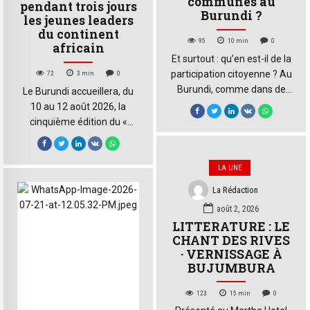
communes au
pendant trois jours
Burundi ?
les jeunes leaders
du continent
95
10
min
0
africain
Et surtout : qu’en est-il de la
participation citoyenne ? Au
72
3
min
0
Burundi, comme dans de
Le Burundi accueillera, du
nombreux autres pays, les
10 au 12 août 2026, la
communes constituent le
cinquième édition du «
premier échelon de la
Dialogue continental sur la
planification et de la mise
jeunesse, la paix et la
en œuvre du
sécurité ». Organisée par
LA UNE
développement. Grâce aux
l’Union africaine (UA) en
La Rédaction
impôts et taxes payés par
partenariat avec le
août 2, 2026
les citoyens, mais aussi aux
gouvernement burundais,
LITTERATURE : LE
fonds de l’État, aux dons et
cette rencontre se tiendra
CHANT DES RIVES
aux contributions […]
au Palais présidentiel de
· VERNISSAGE À
Kiriri, à Bujumbura. Le
BUJUMBURA
président burundais,
Evariste Ndayishimiye, qui
123
15
min
0
assure actuellement […]