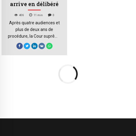
visant des groupes entiers
arrive en délibéré
continuent de circuler. Les
Burundais ont-ils
406
11
min
0
réellement tourné la page ?
Après quatre audiences et
[…]
plus de deux ans de
procédure, la Cour suprême
du Burundi a mis en
délibéré, le 16 juillet dernier,
le procès qui oppose
Agathon Rwasa à Nestor
Girukwishaka pour la
direction du Congrès
national pour la liberté
(CNL). Le verdict, attendu
sous deux mois, pourrait
redessiner le paysage de
l’opposition burundaise […]