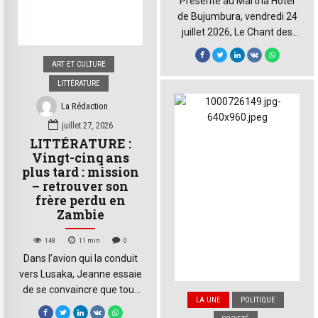
Présenté au Martha Hotel
de Bujumbura, vendredi 24
juillet 2026, Le Chant des
Rives, premier roman de B.
Claude Ntahuga, a été
ART ET CULTURE
dévoilé dans une soirée de
LITTÉRATURE
lectures, de critiques et de
La Rédaction
témoignages, devant une
juillet 27, 2026
salle où se mêlaient
LITTÉRATURE :
proches, amis et figures de
Vingt-cinq ans
la scène culturelle et
plus tard : mission
associative burundaise. Le
– retrouver son
livre y a été […]
frère perdu en
Zambie
148
11
min
0
Dans l’avion qui la conduit
vers Lusaka, Jeanne essaie
de se convaincre que tout
LA UNE
POLITIQUE
ira bien. Pourtant, une