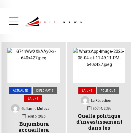
Actualité
avril 26, 2026
La Une
( Actualité, La Une )
ACTUALITÉ
DIPLOMATIE
LA UNE
POLITIQUE
LA UNE
La Rédaction
août 4, 2026
Guillaume Muhoza
Quelle politique
août 5, 2026
d’investissement
Bujumbura
dans les
accueillera