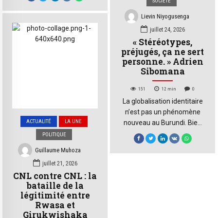
SOCIETÉ
question revient sans
cesse, plus tenace que le
Lievin Niyogusenga
bruit des moteurs : qui
juillet 24, 2026
retrouvera-t-elle au bout de
« Stéréotypes,
ce voyage ? Son frère… ou
préjugés, ça ne sert
un homme que vingt-cinq
personne. » Adrien
années de séparation
Sibomana
auront rendu étranger ?
Depuis longtemps déjà, […]
151
12
min
0
La globalisation identitaire
n’est pas un phénomène
ACTUALITÉ
LA UNE
nouveau au Burundi. Bien
avant les réseaux sociaux,
POLITIQUE
elle alimentait déjà les
Guillaume Muhoza
préjugés, les exclusions et,
juillet 21, 2026
dans les périodes les plus
CNL contre CNL : la
sombres de l’histoire du
bataille de la
pays, des violences
légitimité entre
meurtrières. Aujourd’hui
Rwasa et
encore, ces généralisations
Girukwishaka