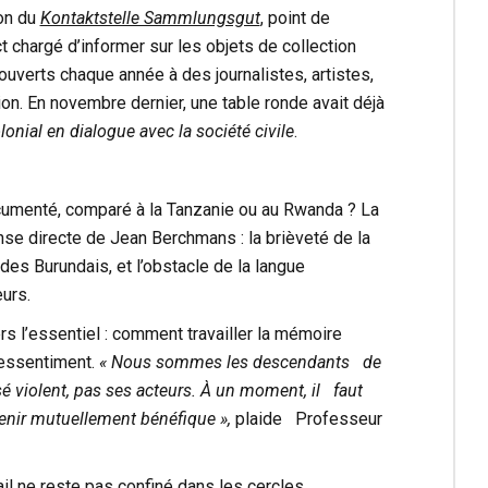
on du
Kontaktstelle Sammlungsgut
, point de
t chargé d’informer sur les objets de collection
uverts chaque année à des journalistes, artistes,
ion. En novembre dernier, une table ronde avait déjà
lonial en dialogue avec la société civile
.
ocumenté, comparé à la Tanzanie ou au Rwanda ? La
se directe de Jean Berchmans : la brièveté de la
es Burundais, et l’obstacle de la langue
urs.
rs l’essentiel : comment travailler la mémoire
ressentiment.
« Nous sommes les descendants de
é violent, pas ses acteurs. À un moment, il faut
enir mutuellement bénéfique »,
plaide Professeur
vail ne reste pas confiné dans les cercles