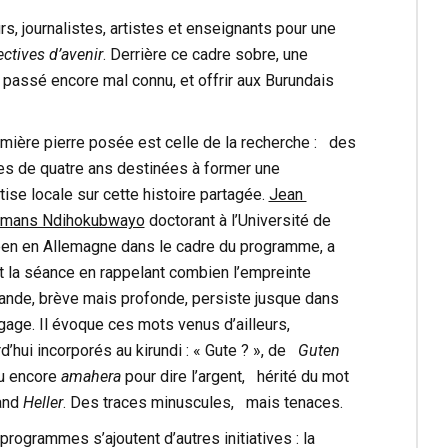
, journalistes, artistes et enseignants pour une
ctives d’avenir
. Derrière ce cadre sobre, une
un passé encore mal connu, et offrir aux Burundais
mière pierre posée est celle de la recherche : des
es de quatre ans destinées à former une
ise locale sur cette histoire partagée.
Jean
mans Ndihokubwayo
doctorant à l’Université de
en en Allemagne dans le cadre du programme, a
 la séance en rappelant combien l’empreinte
ande, brève mais profonde, persiste jusque dans
gage. Il évoque ces mots venus d’ailleurs,
d’hui incorporés au kirundi : « Gute ? », de
Guten
ou encore
amahera
pour dire l’argent, hérité du mot
and
Heller
. Des traces minuscules, mais tenaces.
programmes s’ajoutent d’autres initiatives : la