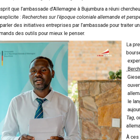
sprit que l’ambassade d’Allemagne à Bujumbura a réuni chercheurs
explicite :
Recherches sur l’époque coloniale allemande et perspe
: parler des initiatives entreprises par l’ambassade pour traiter 
ands des outils pour mieux le penser.
La pre
bours
expert
Berch
Giese
ouvert
allem
le lan
aujour
Tag
, 
allem
À ces 