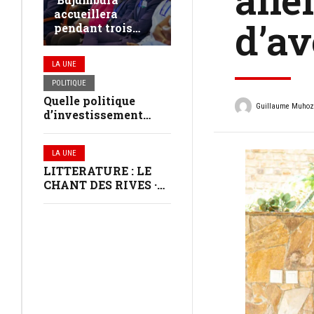
accueillera
d’av
pendant trois
jours les jeunes
leaders du
LA UNE
continent africain
POLITIQUE
Quelle politique
Guillaume Muho
d’investissement
dans les communes
au Burundi ?
LA UNE
LITTERATURE : LE
CHANT DES RIVES ·
VERNISSAGE À
BUJUMBURA