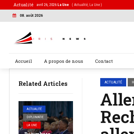
Actualité
avril 26, 2026
La Une
( Actualité, La Une )
08. août 2026
Accueil
A propos de nous
Contact
Related Articles
ACTUALITÉ
H
Alle
Rech
ACTUALITÉ
DIPLOMATIE
alle
LA UNE
Bujumbura