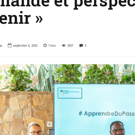
enir »
za
septembre 4, 2025
7
min
2057
0