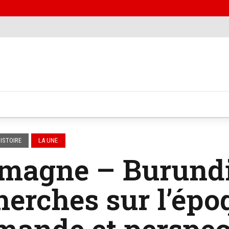
ISTOIRE
LA UNE
magne – Burundi 
erches sur l’épo
mande et perspec