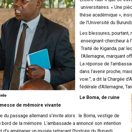
universitaires. « Une pi
thèse académique », insi
de l’Université du Burundi
Les blessures, pourtant, 
enseignant-chercheur à l’
Traité de Kiganda, par le
l’Allemagne, marquant off
La réponse de l’ambassade
dans l’avenir proche, mai
voie.”, a dit la Chargée d
fédérale d’Allemagne, Tanj
amba
Le Boma, de ruine
romesse de mémoire vivante
e du passage allemand s’invite alors : le Boma, vestige de
u bord de la mémoire. L’ambassade a annoncé son intention
et d’y aménager un musée retraçant l’histoire du Burundi