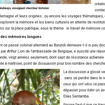
créati
kubwayo, enseignant-chercheur historien
contac
emagne et leurs origines ; ou encore les voyages thématiques, o
explorent la mémoire et les biens culturels en attente de restitut
s sur la place publique, sous le thème :
le travail de mémoire co
, des mémoires longues
nt ce passé colonial allemand au Burundi demeure-t-il si peu d
 par Arthur Lion de l’ambassade de Belgique, a suscité une répon
nde, vingt années seulement, dont sept de résistance acharnée d
cile à maîtriser, point de dissuasion pour bon nombre des cherche
La discussion a glissé ve
sans se perdre dans le 
ceux qui ont vécu ce pass
dépasser pour bâtir un av
Elias Sentamba.
Encore faut-il que ce tra