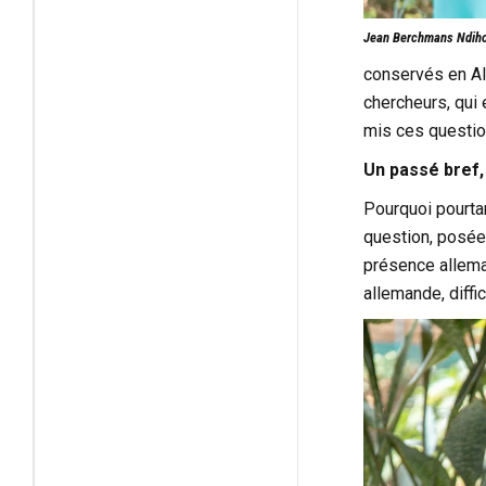
Jean Berchmans Ndiho
conservés en All
chercheurs, qui 
mis ces question
Un passé bref
Pourquoi pourta
question, posée
présence allema
allemande, diffi