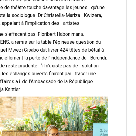
èce de théâtre touche davantage les jeunes qu’une
ste la sociologue Dr Christella-Mariza Kwizera,
, appelant à l’implication des artistes.
ne s’effacent pas. Floribert Habonimana,
ENS, a remis sur la table l’épineuse question du
quel Mwezi Gisabo dut livrer 424 têtes de bétail à
iciellement la perte de l’indépendance du Burundi.
 reste prudente : “il n’existe pas de solution
s les échanges ouverts finiront par tracer une
’Affaires a.i. de l’Ambassade de la République
a Knittler.