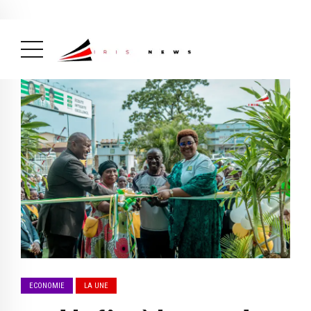
Actualité
avril 26, 2026
La Une
( Actualité, La Une )
ECONOMIE
LA UNE