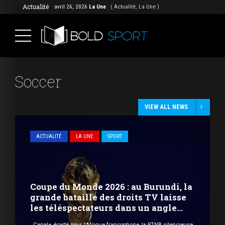
Actualité
avril 26, 2026
La Une
( Actualité, La Une )
Soccer
VIEW ALL NEWS
ACTUALITÉ
LA UNE
SPORT
Coupe du Monde 2026 : au Burundi, la
grande bataille des droits TV laisse
les téléspectateurs dans un angle
mort
Canal+ écarté pour l’Afrique francophone, la RTNB silencieuse,