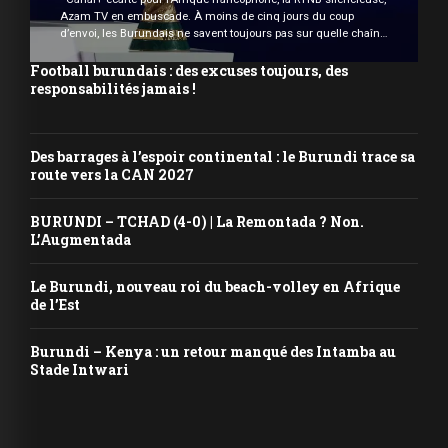
Azam TV en embuscade. À moins de cinq jours du coup
d’envoi, les Burundais ne savent toujours pas sur quelle chaîne
ils pourront suivre la compétition. La question, en apparence
anodine, devient chaque jour plus pressante : où regarder la
Football burundais : des excuses toujours, des
Coupe du Monde au Burundi ? […]
responsabilités jamais !
Des barrages à l’espoir continental : le Burundi trace sa
route vers la CAN 2027
BURUNDI – TCHAD (4-0) | La Remontada ? Non.
L’Augmentada
Le Burundi, nouveau roi du beach-volley en Afrique
de l’Est
Burundi – Kenya : un retour manqué des Intamba au
Stade Intwari