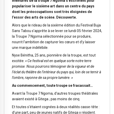
membres de la troupe 7 Ngoma s’escriment pour
populariser le sixième art dans un centre du pays
dont les préoccupations sont très éloignées de
l’essor des arts de scène. Découverte.
Alors que le rideau de la sixième édition du Festival Buja
Sans Tabou s’apprête à se lever ce lundi 05 février 2024,
la Troupe 7 Ngoma sélectionnée pour se produire,
nourrit l’ambition de capturer les cœurs et d’y laisser
une marque indélébile.
Nyse Bénitha, 25 ans, pionnière de la troupe, est tout
excitée.
« Ce festival est en quelque sorte notre terre
promise. Nous pourrons témoigner de la vigueur et de
l’éclat du théâtre de l’intérieur du pays qui, loin de se ternir à
l’ombre, rayonne de sa propre lumière. »
Au commencement, toute troupe se fracassait…
Avant la Troupe 7 Ngoma, d’autres troupes théâtrales
avaient existé à Gitega ; pas moins de cinq.
Et toutes s’étaient cognées à deux réalités casse-tête :
d’une part, peu de jeunes natifs de Gitega y résident.