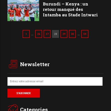
Burundi – Kenya : un
retour manqué des
Intamba au Stade Intwari
…
…
1
26
27
28
29
30
59
Newsletter
Categories