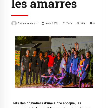
les amarres
Guillaume Muhoza
février 4, 2024
7
min
3946
0
Tels des chevaliers d’une autre époque, les