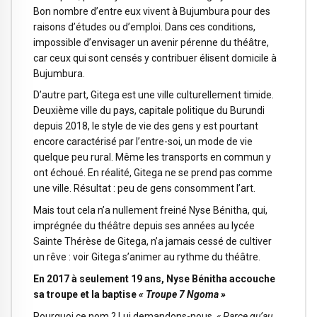
Bon nombre d’entre eux vivent à Bujumbura pour des
raisons d’études ou d’emploi. Dans ces conditions,
impossible d’envisager un avenir pérenne du théâtre,
car ceux qui sont censés y contribuer élisent domicile à
Bujumbura.
D’autre part, Gitega est une ville culturellement timide.
Deuxième ville du pays, capitale politique du Burundi
depuis 2018, le style de vie des gens y est pourtant
encore caractérisé par l’entre-soi, un mode de vie
quelque peu rural. Même les transports en commun y
ont échoué. En réalité, Gitega ne se prend pas comme
une ville. Résultat : peu de gens consomment l’art.
Mais tout cela n’a nullement freiné Nyse Bénitha, qui,
imprégnée du théâtre depuis ses années au lycée
Sainte Thérèse de Gitega, n’a jamais cessé de cultiver
un rêve : voir Gitega s’animer au rythme du théâtre.
En 2017 à seulement 19 ans, Nyse Bénitha accouche
sa troupe et la baptise
« Troupe 7 Ngoma »
Pourquoi ce nom ? Lui demandons-nous.
« Parce qu’au