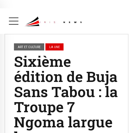
Actualité
avril 26, 2026
La Une
( Actualité, La Une )
ART ET CULTURE
LA UNE
Sixième
édition de Buja
Sans Tabou : la
Troupe 7
Ngoma largue