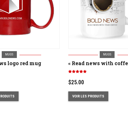
MUGS
MUGS
ws logo red mug
« Read news with coff
Note
5.00
sur 5
$
25.00
PRODUITS
VOIR LES PRODUITS