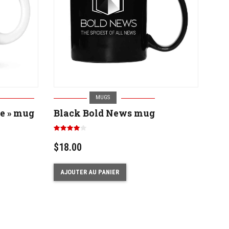
MUGS
ee » mug
Black Bold News mug
Note
4.00
sur 5
$
18.00
AJOUTER AU PANIER