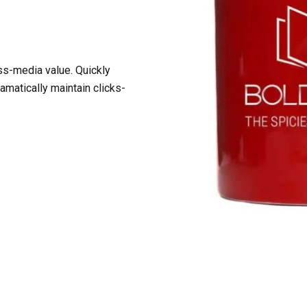
ss-media value. Quickly
matically maintain clicks-