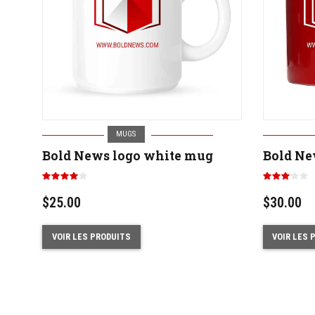
MUGS
Bold News logo white mug
Bold Ne
Note
Note
4.00
3.00
sur 5
sur 5
$
25.00
$
30.00
VOIR LES PRODUITS
VOIR LES 