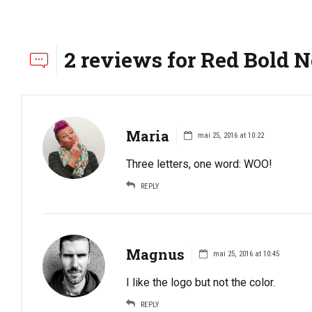
2 reviews for Red Bold
Maria
mai 25, 2016 at 10:22
Three letters, one word: WOO!
REPLY
Magnus
mai 25, 2016 at 10:45
I like the logo but not the color.
REPLY