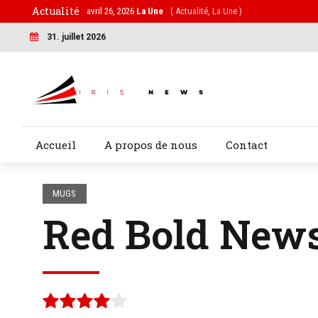
Actualité
avril 26, 2026
La Une
( Actualité, La Une )
31. juillet 2026
Accueil
A propos de nous
Contact
MUGS
Red Bold New
Note
sur
5