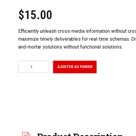
$
15.00
Efficiently unleash cross-media information without cro
maximize timely deliverables for real-time schemas. Dra
and-mortar solutions without functional solutions.
quantité
AJOUTER AU PANIER
de
Red
Bold
News
mug