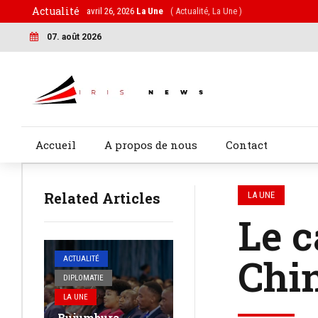
Actualité
avril 26, 2026
La Une
( Actualité, La Une )
07. août 2026
Accueil
A propos de nous
Contact
Related Articles
LA UNE
Le c
Chin
ACTUALITÉ
DIPLOMATIE
LA UNE
Bujumbura