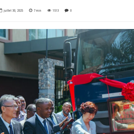
juillet 30, 2025
7
min
1513
0