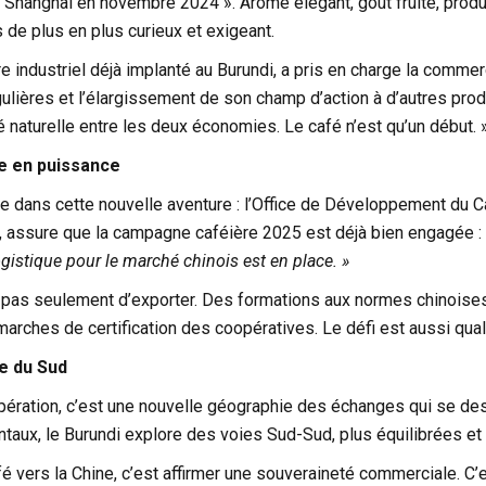
 Shanghai en novembre 2024 ». Arôme élégant, goût fruité, produc
s de plus en plus curieux et exigeant.
e industriel déjà implanté au Burundi, a pris en charge la commer
ulières et l’élargissement de son champ d’action à d’autres produi
naturelle entre les deux économies. Le café n’est qu’un début. 
 en puissance
e dans cette nouvelle aventure : l’Office de Développement du C
 assure que la campagne caféière 2025 est déjà bien engagée :
logistique pour le marché chinois est en place. »
it pas seulement d’exporter. Des formations aux normes chinois
arches de certification des coopératives. Le défi est aussi quali
e du Sud
opération, c’est une nouvelle géographie des échanges qui se de
aux, le Burundi explore des voies Sud-Sud, plus équilibrées et 
é vers la Chine, c’est affirmer une souveraineté commerciale. C’e