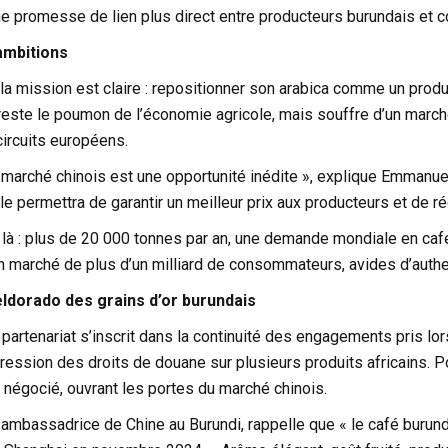
une promesse de lien plus direct entre producteurs burundais et
ambitions
 la mission est claire : repositionner son arabica comme un prod
 reste le poumon de l’économie agricole, mais souffre d’un march
ircuits européens.
u marché chinois est une opportunité inédite », explique Emmanu
 Elle permettra de garantir un meilleur prix aux producteurs et de 
 là : plus de 20 000 tonnes par an, une demande mondiale en café
n marché de plus d’un milliard de consommateurs, avides d’authen
eldorado des grains d’or burundais
 partenariat s’inscrit dans la continuité des engagements pris l
ession des droits de douane sur plusieurs produits africains. Po
 négocié, ouvrant les portes du marché chinois.
ambassadrice de Chine au Burundi, rappelle que « le café burunda