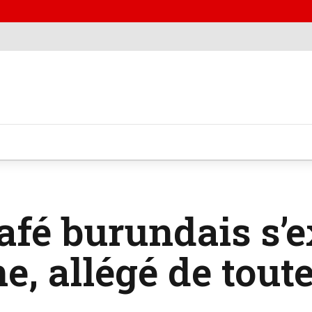
afé burundais s’
e, allégé de tout