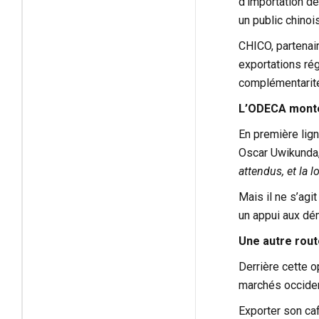
d’importation de
un public chinoi
CHICO, partenair
exportations rég
complémentarité 
L’ODECA monte
En première lign
Oscar Uwikunda,
attendus, et la 
Mais il ne s’ag
un appui aux dém
Une autre rout
Derrière cette 
marchés occident
Exporter son caf