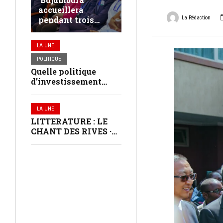
accueillera
La Rédaction
pendant trois
jours les jeunes
leaders du
LA UNE
continent africain
POLITIQUE
Quelle politique
d’investissement
dans les communes
au Burundi ?
LA UNE
LITTERATURE : LE
CHANT DES RIVES ·
VERNISSAGE À
BUJUMBURA