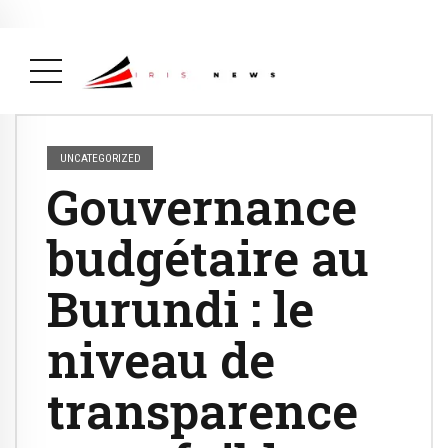
Actualité
avril 26, 2026
La Une
( Actualité, La Une )
UNCATEGORIZED
Gouvernance
budgétaire au
Burundi : le
niveau de
transparence