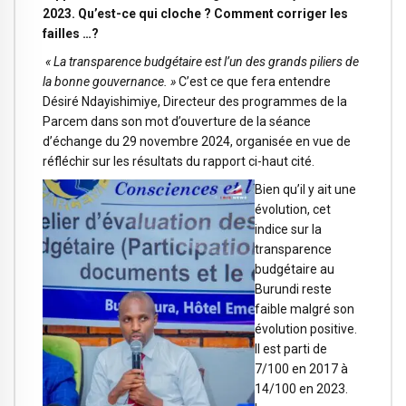
2023. Qu’est-ce qui cloche ? Comment corriger les
failles …?
« La transparence budgétaire est l’un des grands piliers de
la bonne gouvernance. »
C’est ce que fera entendre
Désiré Ndayishimiye, Directeur des programmes de la
Parcem dans son mot d’ouverture de la séance
d’échange du 29 novembre 2024, organisée en vue de
réfléchir sur les résultats du rapport ci-haut cité.
Bien qu’il y ait une
évolution, cet
indice sur la
transparence
budgétaire au
Burundi reste
faible malgré son
évolution positive.
Il est parti de
7/100 en 2017 à
14/100 en 2023.