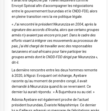
Il avait été dépêché par Yoweri Museveni comme
Envoyé Spécial afin d’accompagner les négociations
entre le gouvernement burundais et le CNDD-FDD, alors
en pleine transition vers la vie politique légale.
« J’ai rencontré le président Nkurunziza en 2004, après la
signature des accords d’Arusha, alors que certains groupes
armés n’y avaient pas encore pris part. Dans le cadre des
efforts visant à intégrer ces mouvements au processus de
paix, j’ai été chargé de travailler avec des responsables
tanzaniens et sud-africains pour faire participer les
groupes armés dont le CNDD-FDD dirigé par Nkurunziza »,
dit-il.
La dernière rencontre entre les deux hommes remonte
à 2020, à Ngozi. Evoquant cet échange, Ayebare
raconte qu’au moment de prendre congé, il avait
demandé à Nkurunziza quand ils se reverraient. Ce
dernier lui aurait répondu : « À Bujumbura ou au ciel. »
Adonia Ayebare est également proche de l’actuel
président burundais, Évariste Ndayishimiye. Ce dernier
lui a d’ailleurs adressé un message de félicitations après