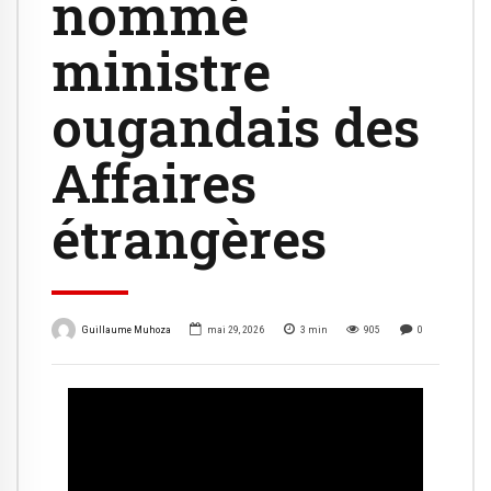
nommé
ministre
ougandais des
Affaires
étrangères
Guillaume Muhoza
mai 29, 2026
3
min
905
0