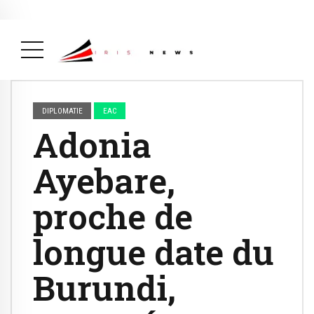
Actualité
avril 26, 2026
La Une
( Actualité, La Une )
DIPLOMATIE
EAC
Adonia
Ayebare,
proche de
longue date du
Burundi,