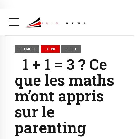
Actualité
avril 26, 2026
La Une
( Actualité, La Une )
EDUCATION
LA UNE
SOCIETÉ
1 + 1 = 3 ? Ce
que les maths
m’ont appris
sur le
parenting