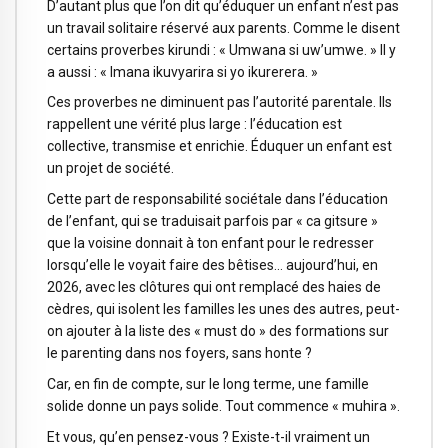
D’autant plus que l’on dit qu’éduquer un enfant n’est pas
un travail solitaire réservé aux parents. Comme le disent
certains proverbes kirundi : « Umwana si uw’umwe. » Il y
a aussi : « Imana ikuvyarira si yo ikurerera. »
Ces proverbes ne diminuent pas l’autorité parentale. Ils
rappellent une vérité plus large : l’éducation est
collective, transmise et enrichie. Éduquer un enfant est
un projet de société.
Cette part de responsabilité sociétale dans l’éducation
de l’enfant, qui se traduisait parfois par « ca gitsure »
que la voisine donnait à ton enfant pour le redresser
lorsqu’elle le voyait faire des bêtises… aujourd’hui, en
2026, avec les clôtures qui ont remplacé des haies de
cèdres, qui isolent les familles les unes des autres, peut-
on ajouter à la liste des « must do » des formations sur
le parenting dans nos foyers, sans honte ?
Car, en fin de compte, sur le long terme, une famille
solide donne un pays solide. Tout commence « muhira ».
Et vous, qu’en pensez-vous ? Existe-t-il vraiment un