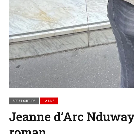
ART ET CULTURE
LA UNE
Jeanne d’Arc Nduway
roman