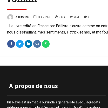
La Rédaction
juin 9, 2025
3
min
2664
0
Le livre édité en France par Edilivre s’ouvre comme on entrou
nous dissimulant, mes sentiments, Patrick et moi, et ma f
A propos de nous
Iris News est un média burundais généraliste avec 6 agrégats
éditoriaux qui articulent l’essentiel de son offre d’information :