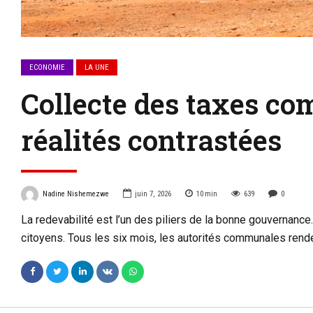
ECONOMIE
LA UNE
Collecte des taxes co
réalités contrastées
Nadine Nishemezwe
juin 7, 2026
10
min
639
0
La redevabilité est l’un des piliers de la bonne gouvernanc
citoyens. Tous les six mois, les autorités communales rend