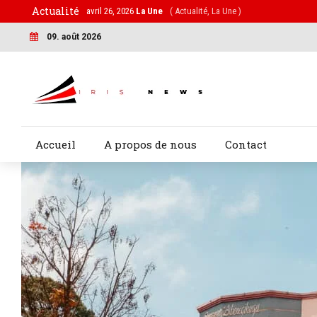
Actualité
avril 26, 2026
La Une
( Actualité, La Une )
09. août 2026
Accueil
A propos de nous
Contact