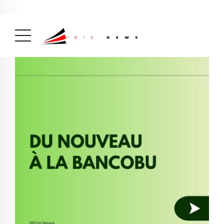
Actualité
avril 26, 2026
La Une
( Actualité, La Une )