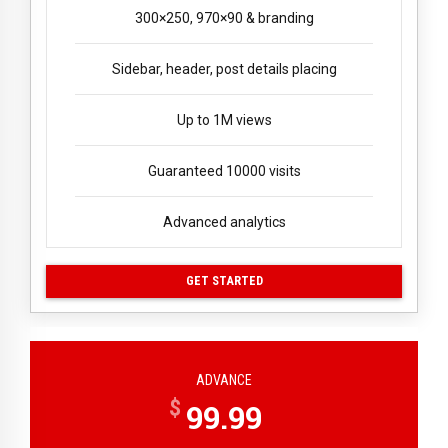
300×250, 970×90 & branding
Sidebar, header, post details placing
Up to 1M views
Guaranteed 10000 visits
Advanced analytics
GET STARTED
ADVANCE
$
99.99