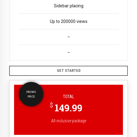
Sidebar placing
Up to 200000 views
–
–
GET STARTED
PROMO
TOTAL
PRICE
$
149.99
All-inclusive package